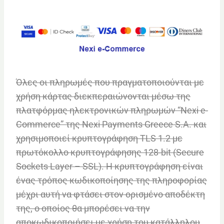
Όλες οι πληρωμές που πραγματοποιούνται με
χρήση κάρτας διεκπεραιώνονται μέσω της
πλατφόρμας ηλεκτρονικών πληρωμών “Nexi e-
Commerce” της Nexi Payments Greece S.A. και
χρησιμοποιεί κρυπτογράφηση TLS 1.2 με
πρωτόκολλο κρυπτογράφησης 128-bit (Secure
Sockets Layer – SSL). Η κρυπτογράφηση είναι
ένας τρόπος κωδικοποίησης της πληροφορίας
μέχρι αυτή να φτάσει στον ορισμένο αποδέκτη
της, ο οποίος θα μπορέσει να την
αποκωδικοποιήσει με χρήση του κατάλληλου