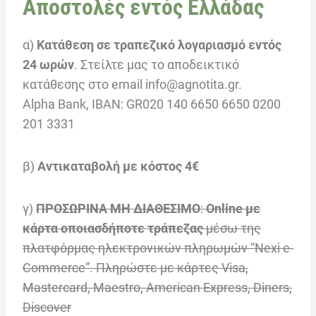
Αποστολές εντός Ελλάδας
α)
Κατάθεση σε τραπεζικό λογαριασμό εντός
24 ωρών
. Στείλτε μας το αποδεικτικό
κατάθεσης στο email info@agnotita.gr.
Alpha Bank, IBAN: GR020 140 6650 6650 0200
201 3331
β)
Αντικαταβολή με κόστος 4€
γ)
ΠΡΟΣΩΡΙΝΑ ΜΗ ΔΙΑΘΕΣΙΜΟ
:
Online με
κάρτα οποιασδήποτε τράπεζας
μέσω της
πλατφόρμας ηλεκτρονικών πληρωμών “Nexi e-
Commerce”. Πληρώστε με κάρτες Visa,
Mastercard, Maestro, American Express, Diners,
Discover