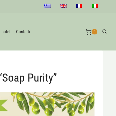
r hotel
Contatti
0
 “Soap Purity”