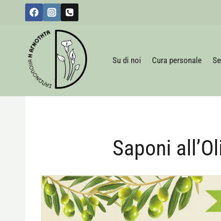
Salta
al
contenuto
Su di noi
Cura personale
Se
Saponi all’Ol