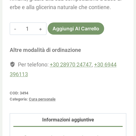
erbe e alla glicerina naturale che contiene.
Sapone
Aggiungi Al Carrello
liquido
per
Altre modalità di ordinazione
le
mani
Per telefono:
+30 28970 24747
,
+30 6944
(sapone
396113
liquido)
250ml
COD:
3494
quantità
Categoria:
Cura personale
Informazioni aggiuntive