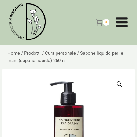
Salta
al
contenuto
0
Home
/
Prodotti
/
Cura personale
/
Sapone liquido per le
mani (sapone liquido) 250ml